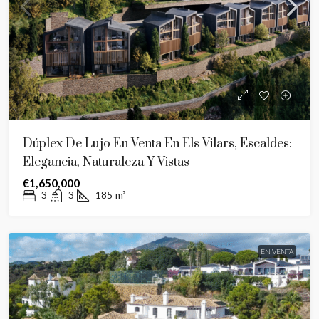
Dúplex De Lujo En Venta En Els Vilars, Escaldes:
Elegancia, Naturaleza Y Vistas
€1,650,000
3
3
185
m²
EN VENTA