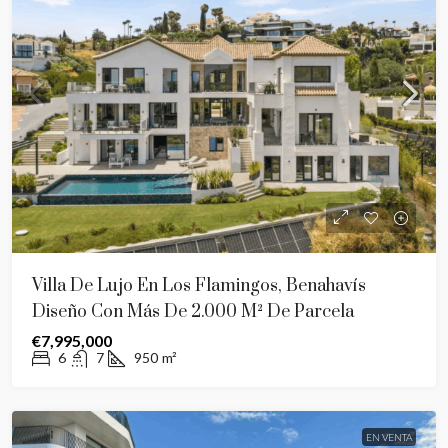
Villa De Lujo En Los Flamingos, Benahavís
Diseño Con Más De 2.000 M² De Parcela
€7,995,000
6
7
950
m²
EN VENTA