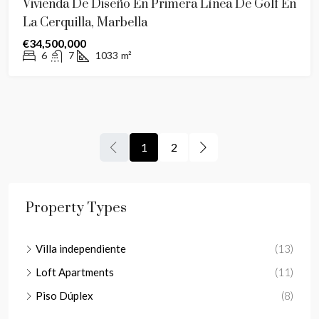
Vivienda De Diseño En Primera Línea De Golf En
La Cerquilla, Marbella
€34,500,000
6
7
1033
m²
1
2
Property Types
Villa independiente
(13)
Loft Apartments
(11)
Piso Dúplex
(8)