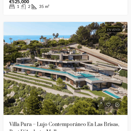
€525,000
1
2
35
m²
EN VENTA
Villa Pura – Lujo Contemporáneo En Las Brisas,