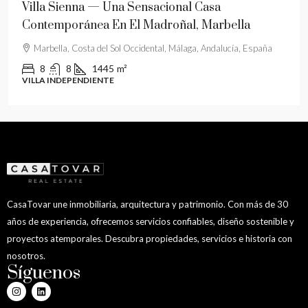
Villa Sienna — Una Sensacional Casa
P
Contemporánea En El Madroñal, Marbella
F
Marbella, Costa del Sol Occidental, Málaga, Andalucía, España
8
8
1445
m²
VILLA INDEPENDIENTE
L
CasaTovar une inmobiliaria, arquitectura y patrimonio. Con más de 30
años de experiencia, ofrecemos servicios confiables, diseño sostenible y
proyectos atemporales. Descubra propiedades, servicios e historia con
nosotros.
Síguenos