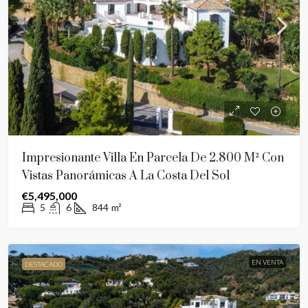
Impresionante Villa En Parcela De 2.800 M² Con
Vistas Panorámicas A La Costa Del Sol
€5,495,000
5
6
844
m²
EN VENTA
DESTACADO