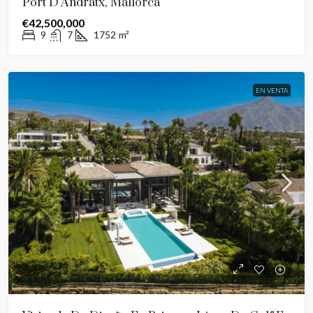
Port D’Andratx, Mallorca
€42,500,000
9
7
1752
m²
EN VENTA