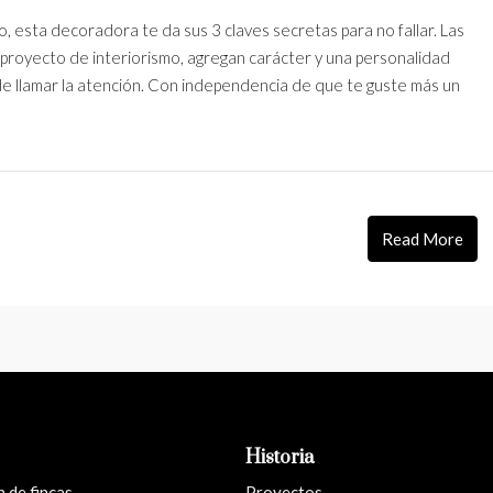
o, esta decoradora te da sus 3 claves secretas para no fallar. Las
 proyecto de interiorismo, agregan carácter y una personalidad
de llamar la atención. Con independencia de que te guste más un
Read More
Historia
 de fincas
Proyectos