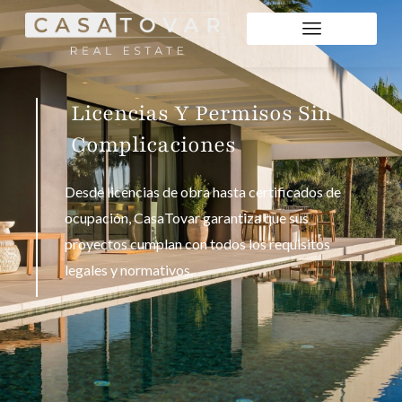
Licencias Y Permisos Sin
Complicaciones
Desde licencias de obra hasta certificados de
ocupación, CasaTovar garantiza que sus
proyectos cumplan con todos los requisitos
legales y normativos.