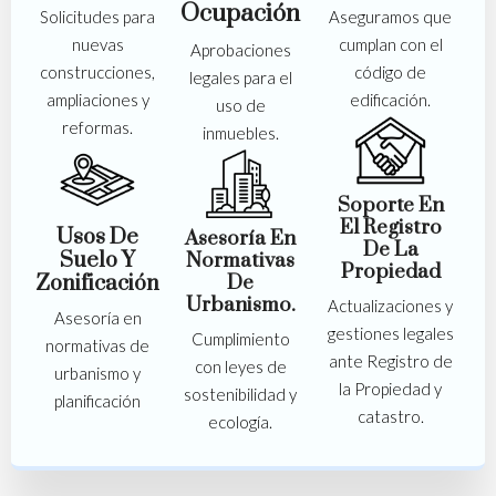
Ocupación
Solicitudes para
Aseguramos que
nuevas
cumplan con el
Aprobaciones
construcciones,
código de
legales para el
ampliaciones y
edificación.
uso de
reformas.
inmuebles.
Soporte En
El Registro
Usos De
Asesoría En
De La
Suelo Y
Normativas
Propiedad
De
Zonificación
Urbanismo.
Actualizaciones y
Asesoría en
gestiones legales
Cumplimiento
normativas de
ante Registro de
con leyes de
urbanismo y
la Propiedad y
sostenibilidad y
planificación
catastro.
ecología.