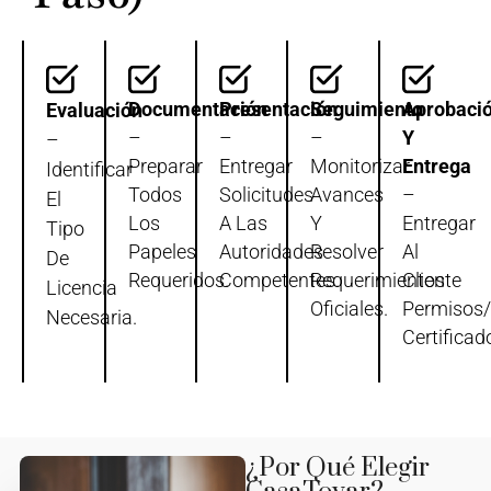
Documentación
Presentación
Seguimiento
Aprobaci
Evaluación
–
–
–
Y
–
Preparar
Entregar
Monitorizar
Entrega
Identificar
Todos
Solicitudes
Avances
–
El
Los
A Las
Y
Entregar
Tipo
Papeles
Autoridades
Resolver
Al
De
Requeridos.
Competentes.
Requerimientos
Cliente
Licencia
Oficiales.
Permisos/
Necesaria.
Certificad
¿Por Qué Elegir